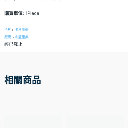
購買單位:
1Piece
卡片
卡片周邊
>
廠商
山壁産業
>
經已截止
相關商品