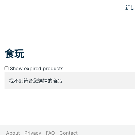
Skip
新し
JiniusMar
to
Japan Anime Goods Express
content
食玩
Show expired products
找不到符合您選擇的商品
About
Privacy
FAQ
Contact