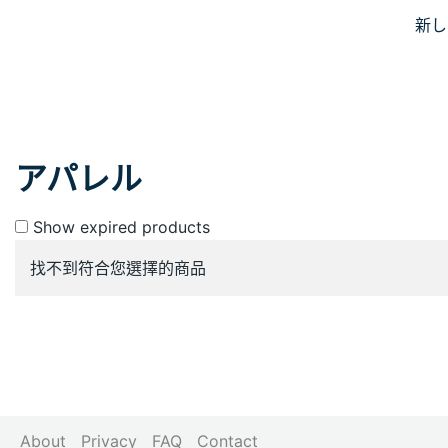
Skip
新し
JiniusMar
to
Japan Anime Goods Express
content
アパレル
Show expired products
找不到符合您選擇的商品
About
Privacy
FAQ
Contact