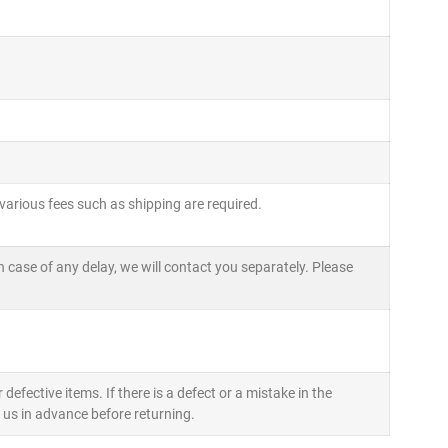
, various fees such as shipping are required.
In case of any delay, we will contact you separately. Please
efective items. If there is a defect or a mistake in the
t us in advance before returning.