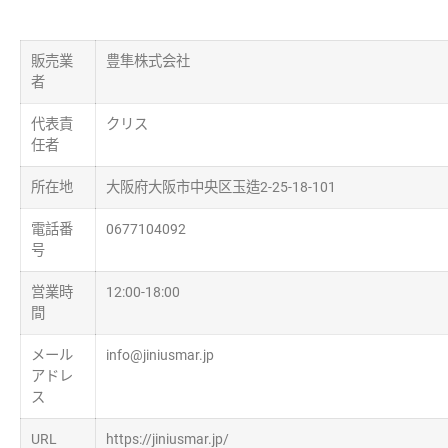
販売業
豊隼株式会社
者
代表責
クリス
任者
所在地
大阪府大阪市中央区玉造2-25-18-101
電話番
0677104092
号
営業時
12:00-18:00
間
メール
info@jiniusmar.jp
アドレ
ス
URL
https://jiniusmar.jp/