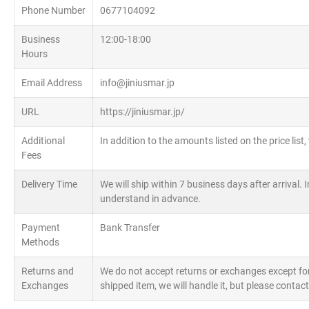
Phone Number
0677104092
Business
12:00-18:00
Hours
Email Address
info@jiniusmar.jp
URL
https://jiniusmar.jp/
Additional
In addition to the amounts listed on the price list
Fees
Delivery Time
We will ship within 7 business days after arrival. 
understand in advance.
Payment
Bank Transfer
Methods
Returns and
We do not accept returns or exchanges except for d
Exchanges
shipped item, we will handle it, but please contac