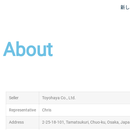
新し
JiniusMar
Japan Anime Goods Express
About
Seller
Toyohaya Co., Ltd.
Representative
Chris
Address
2-25-18-101, Tamatsukuri, Chuo-ku, Osaka, Jap