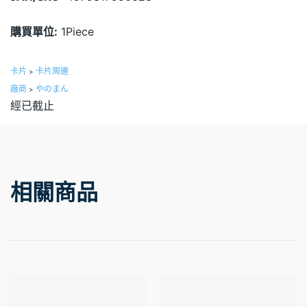
購買單位:
1Piece
卡片
卡片周邊
>
廠商
やのまん
>
經已截止
相關商品