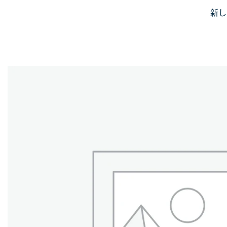
Skip
新し
JiniusMar
to
Japan Anime Goods Express
content