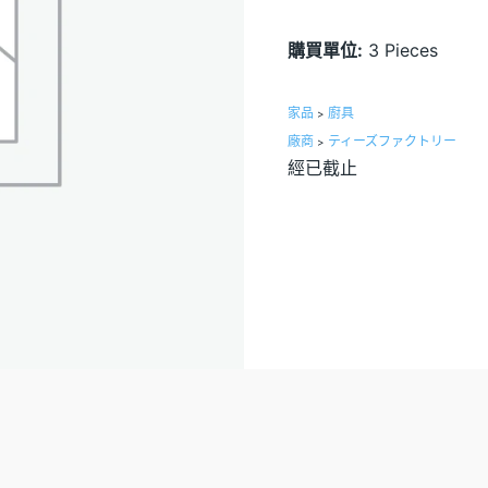
購買單位:
3 Pieces
家品
廚具
>
廠商
ティーズファクトリー
>
經已截止