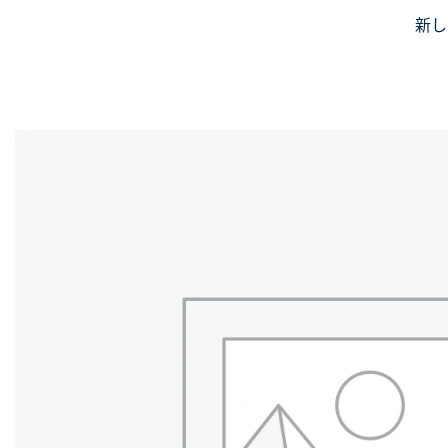
Skip
新し
JiniusMar
to
Japan Anime Goods Express
content