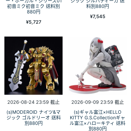
ー・ボーカル・シリーズ01
ジック ジルバティーガ 送
初音ミク初音ミク 送料別
料別880円
880円
¥
7,545
¥
5,727
2026-08-24 23:59 截止
2026-09-09 23:59 截止
(s)MODEROID ナイツ&マ
(s)ギャル富江×HELLO
ジック ゴルドリーオ 送料
KITTY G.S.Collectionギャ
別880円
ル富江×ハローキティ 送料
別880円