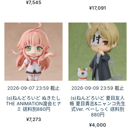
¥
7,545
¥
17,091
2026-09-07 23:59 截止
2026-09-09 23:59 截止
(s)ねんどろいど ぬきたし
(s)ねんどろいど 夏目友人
THE ANIMATION渡会ヒナ
帳 夏目貴志&ニャンコ先生
ミ 送料別880円
式Ver. べーしっく 送料別
880円
¥
7,273
¥
4,000