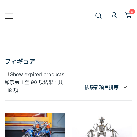
Skip
to
0
JiniusMar
content
Japan Anime Goods Express
フィギュア
Show expired products
顯示第 1 至 90 項結果，共
Sorted
118 項
by
latest