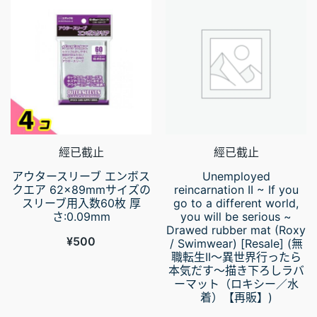
經已截止
經已截止
アウタースリーブ エンボス
Unemployed
クエア 62×89mmサイズの
reincarnation II ~ If you
スリーブ用入数60枚 厚
go to a different world,
さ:0.09mm
you will be serious ~
Drawed rubber mat (Roxy
¥
500
/ Swimwear) [Resale] (無
職転生II～異世界行ったら
本気だす～描き下ろしラバ
ーマット（ロキシー／水
着）【再販】)