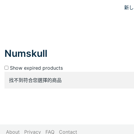
Skip
新し
JiniusMar
to
Japan Anime Goods Express
content
Numskull
Show expired products
找不到符合您選擇的商品
About
Privacy
FAQ
Contact