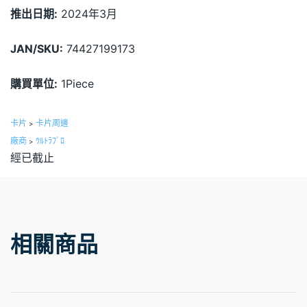
推出日期:
2024年3月
JAN/SKU:
74427199173
購買單位:
1Piece
卡片
卡片周邊
>
廠商
ｳﾙﾄﾗﾌﾟﾛ
>
經已截止
相關商品