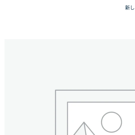
Skip
新し
JiniusMar
to
Japan Anime Goods Express
content