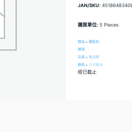
JAN/SKU:
4518648340
購買單位:
5 Pieces
精品
鎖匙扣
>
雑貨
玩具
毛公仔
>
廠商
ツジセル
>
經已截止