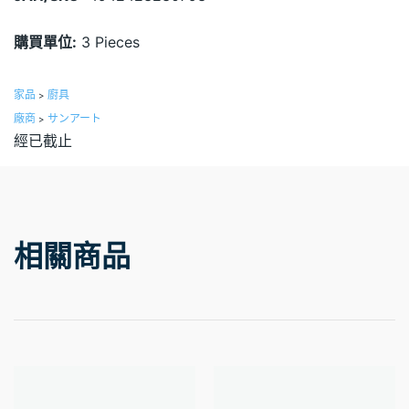
購買單位:
3 Pieces
家品
廚具
>
廠商
サンアート
>
經已截止
相關商品