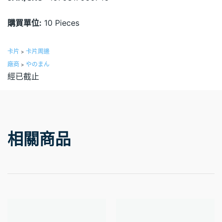
購買單位:
10 Pieces
卡片
卡片周邊
>
廠商
やのまん
>
經已截止
相關商品