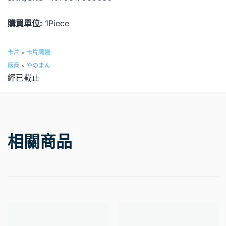
購買單位:
1Piece
卡片
卡片周邊
>
廠商
やのまん
>
經已截止
相關商品