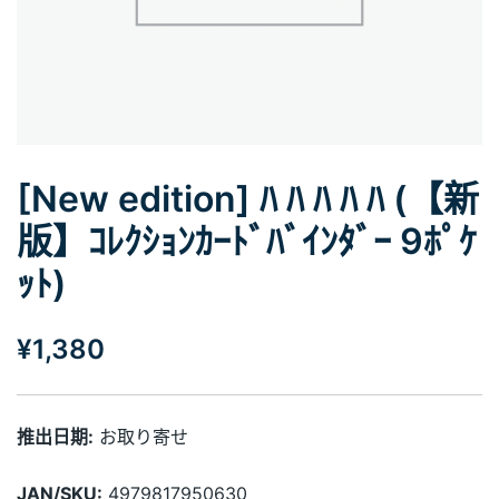
[New edition] ﾊ ﾊ ﾊ ﾊ ﾊ (【新
版】ｺﾚｸｼｮﾝｶｰﾄﾞﾊﾞｲﾝﾀﾞｰ 9ﾎﾟｹ
ｯﾄ)
¥
1,380
推出日期:
お取り寄せ
JAN/SKU:
4979817950630