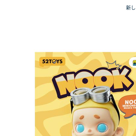
Skip
新し
JiniusMar
to
Japan Anime Goods Express
content