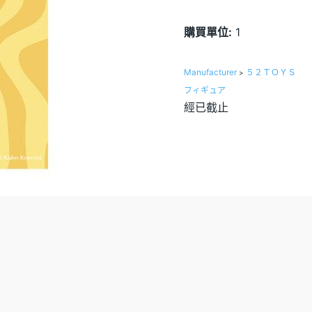
購買單位:
1
Manufacturer
５２ＴＯＹＳ
>
フィギュア
經已截止