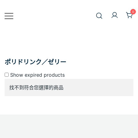
Skip
to
0
JiniusMar
content
Japan Anime Goods Express
ポリドリンク／ゼリー
Show expired products
找不到符合您選擇的商品